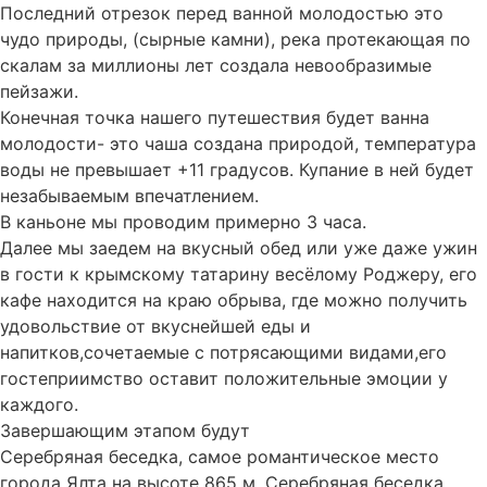
Последний отрезок перед ванной молодостью это
чудо природы, (сырные камни), река протекающая по
скалам за миллионы лет создала невообразимые
пейзажи.
Конечная точка нашего путешествия будет ванна
молодости- это чаша создана природой, температура
воды не превышает +11 градусов. Купание в ней будет
незабываемым впечатлением.
В каньоне мы проводим примерно 3 часа.
Далее мы заедем на вкусный обед или уже даже ужин
в гости к крымскому татарину весёлому Роджеру, его
кафе находится на краю обрыва, где можно получить
удовольствие от вкуснейшей еды и
напитков,сочетаемые с потрясающими видами,его
гостеприимство оставит положительные эмоции у
каждого.
Завершающим этапом будут
Серебряная беседка, самое романтическое место
города Ялта на высоте 865 м. Серебряная беседка,